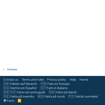
Forums
Contact us
Terms and rules
Privacy policy
Help
Home
🇩🇪 Fakten auf Deutsch
🇫🇷 Faits en français
🇪🇸 Hechos en Español
🇮🇹 Fatti in Italiano
🇧🇷 🇵🇹 Fatos em português
🇩🇰 Fakta på dansk
🇸🇪 Fakta på svenska
🇳🇴 Fakta på norsk
🇫🇮 Faktat suomeksi
🌍 Facts
R
S