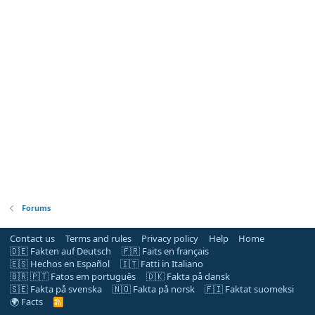
Forums
Contact us
Terms and rules
Privacy policy
Help
Home
🇩🇪 Fakten auf Deutsch
🇫🇷 Faits en français
🇪🇸 Hechos en Español
🇮🇹 Fatti in Italiano
🇧🇷 🇵🇹 Fatos em português
🇩🇰 Fakta på dansk
🇸🇪 Fakta på svenska
🇳🇴 Fakta på norsk
🇫🇮 Faktat suomeksi
🌍 Facts
R
S