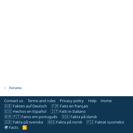
Forums
Contact us
Terms and rules
Privacy policy
Help
Home
🇩🇪 Fakten auf Deutsch
🇫🇷 Faits en français
🇪🇸 Hechos en Español
🇮🇹 Fatti in Italiano
🇧🇷 🇵🇹 Fatos em português
🇩🇰 Fakta på dansk
🇸🇪 Fakta på svenska
🇳🇴 Fakta på norsk
🇫🇮 Faktat suomeksi
🌍 Facts
R
S