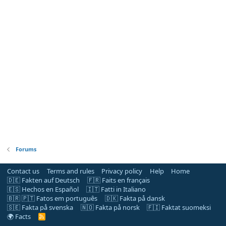
Forums
Contact us
Terms and rules
Privacy policy
Help
Home
🇩🇪 Fakten auf Deutsch
🇫🇷 Faits en français
🇪🇸 Hechos en Español
🇮🇹 Fatti in Italiano
🇧🇷 🇵🇹 Fatos em português
🇩🇰 Fakta på dansk
🇸🇪 Fakta på svenska
🇳🇴 Fakta på norsk
🇫🇮 Faktat suomeksi
🌍 Facts
R
S