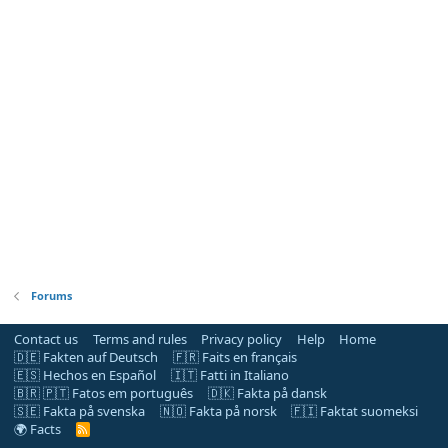
Forums
Contact us
Terms and rules
Privacy policy
Help
Home
🇩🇪 Fakten auf Deutsch
🇫🇷 Faits en français
🇪🇸 Hechos en Español
🇮🇹 Fatti in Italiano
🇧🇷 🇵🇹 Fatos em português
🇩🇰 Fakta på dansk
🇸🇪 Fakta på svenska
🇳🇴 Fakta på norsk
🇫🇮 Faktat suomeksi
🌍 Facts
R
S