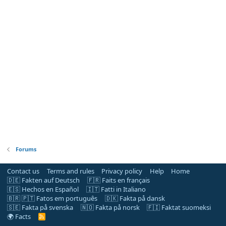
Forums
Contact us
Terms and rules
Privacy policy
Help
Home
🇩🇪 Fakten auf Deutsch
🇫🇷 Faits en français
🇪🇸 Hechos en Español
🇮🇹 Fatti in Italiano
🇧🇷 🇵🇹 Fatos em português
🇩🇰 Fakta på dansk
🇸🇪 Fakta på svenska
🇳🇴 Fakta på norsk
🇫🇮 Faktat suomeksi
🌍 Facts
R
S