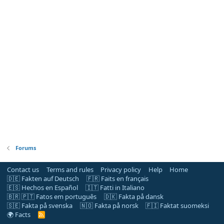
Forums
Contact us
Terms and rules
Privacy policy
Help
Home
🇩🇪 Fakten auf Deutsch
🇫🇷 Faits en français
🇪🇸 Hechos en Español
🇮🇹 Fatti in Italiano
🇧🇷 🇵🇹 Fatos em português
🇩🇰 Fakta på dansk
🇸🇪 Fakta på svenska
🇳🇴 Fakta på norsk
🇫🇮 Faktat suomeksi
🌍 Facts
R
S