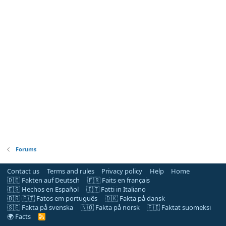
Forums
Contact us
Terms and rules
Privacy policy
Help
Home
🇩🇪 Fakten auf Deutsch
🇫🇷 Faits en français
🇪🇸 Hechos en Español
🇮🇹 Fatti in Italiano
🇧🇷 🇵🇹 Fatos em português
🇩🇰 Fakta på dansk
🇸🇪 Fakta på svenska
🇳🇴 Fakta på norsk
🇫🇮 Faktat suomeksi
🌍 Facts
R
S