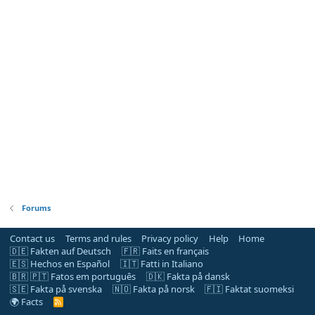
Forums
Contact us
Terms and rules
Privacy policy
Help
Home
🇩🇪 Fakten auf Deutsch
🇫🇷 Faits en français
🇪🇸 Hechos en Español
🇮🇹 Fatti in Italiano
🇧🇷 🇵🇹 Fatos em português
🇩🇰 Fakta på dansk
🇸🇪 Fakta på svenska
🇳🇴 Fakta på norsk
🇫🇮 Faktat suomeksi
🌍 Facts
R
S