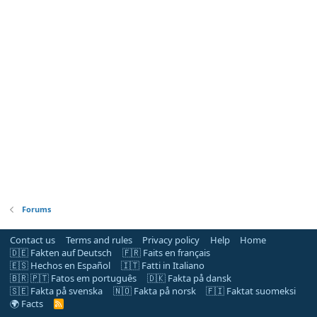
Forums
Contact us
Terms and rules
Privacy policy
Help
Home
🇩🇪 Fakten auf Deutsch
🇫🇷 Faits en français
🇪🇸 Hechos en Español
🇮🇹 Fatti in Italiano
🇧🇷 🇵🇹 Fatos em português
🇩🇰 Fakta på dansk
🇸🇪 Fakta på svenska
🇳🇴 Fakta på norsk
🇫🇮 Faktat suomeksi
🌍 Facts
R
S