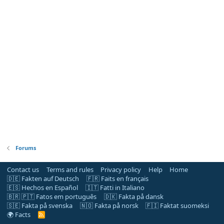
Forums
Contact us
Terms and rules
Privacy policy
Help
Home
🇩🇪 Fakten auf Deutsch
🇫🇷 Faits en français
🇪🇸 Hechos en Español
🇮🇹 Fatti in Italiano
🇧🇷 🇵🇹 Fatos em português
🇩🇰 Fakta på dansk
🇸🇪 Fakta på svenska
🇳🇴 Fakta på norsk
🇫🇮 Faktat suomeksi
🌍 Facts
R
S