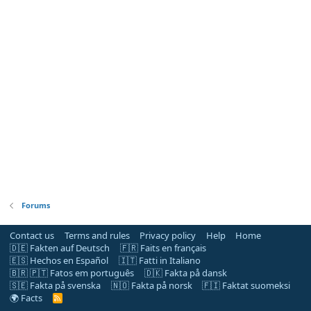
Forums
Contact us
Terms and rules
Privacy policy
Help
Home
🇩🇪 Fakten auf Deutsch
🇫🇷 Faits en français
🇪🇸 Hechos en Español
🇮🇹 Fatti in Italiano
🇧🇷 🇵🇹 Fatos em português
🇩🇰 Fakta på dansk
🇸🇪 Fakta på svenska
🇳🇴 Fakta på norsk
🇫🇮 Faktat suomeksi
🌍 Facts
R
S