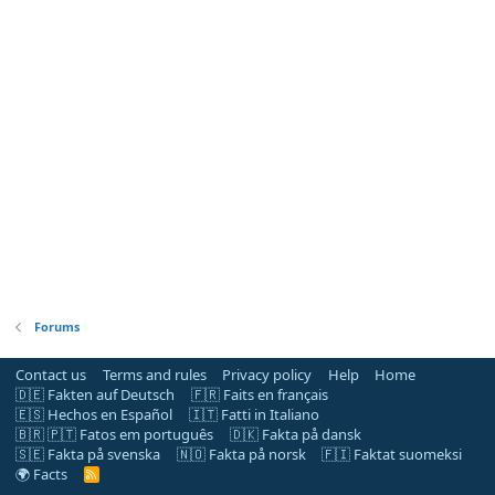
Forums
Contact us
Terms and rules
Privacy policy
Help
Home
🇩🇪 Fakten auf Deutsch
🇫🇷 Faits en français
🇪🇸 Hechos en Español
🇮🇹 Fatti in Italiano
🇧🇷 🇵🇹 Fatos em português
🇩🇰 Fakta på dansk
🇸🇪 Fakta på svenska
🇳🇴 Fakta på norsk
🇫🇮 Faktat suomeksi
🌍 Facts
R
S