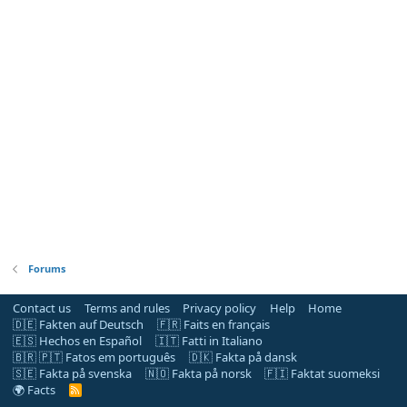
Forums
Contact us
Terms and rules
Privacy policy
Help
Home
🇩🇪 Fakten auf Deutsch
🇫🇷 Faits en français
🇪🇸 Hechos en Español
🇮🇹 Fatti in Italiano
🇧🇷 🇵🇹 Fatos em português
🇩🇰 Fakta på dansk
🇸🇪 Fakta på svenska
🇳🇴 Fakta på norsk
🇫🇮 Faktat suomeksi
🌍 Facts
R
S