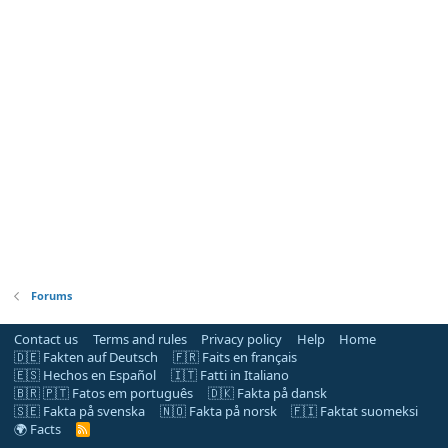
Forums
Contact us
Terms and rules
Privacy policy
Help
Home
🇩🇪 Fakten auf Deutsch
🇫🇷 Faits en français
🇪🇸 Hechos en Español
🇮🇹 Fatti in Italiano
🇧🇷 🇵🇹 Fatos em português
🇩🇰 Fakta på dansk
🇸🇪 Fakta på svenska
🇳🇴 Fakta på norsk
🇫🇮 Faktat suomeksi
🌍 Facts
R
S