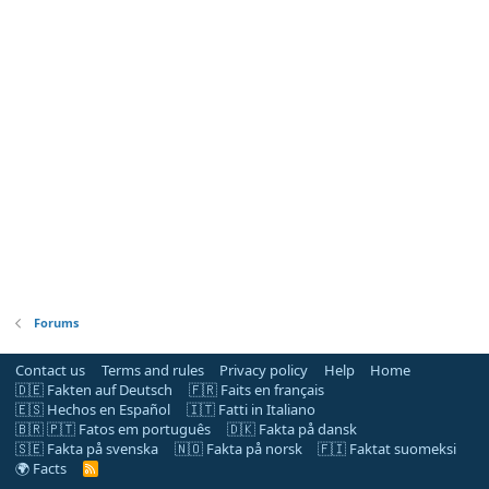
Forums
Contact us
Terms and rules
Privacy policy
Help
Home
🇩🇪 Fakten auf Deutsch
🇫🇷 Faits en français
🇪🇸 Hechos en Español
🇮🇹 Fatti in Italiano
🇧🇷 🇵🇹 Fatos em português
🇩🇰 Fakta på dansk
🇸🇪 Fakta på svenska
🇳🇴 Fakta på norsk
🇫🇮 Faktat suomeksi
🌍 Facts
R
S