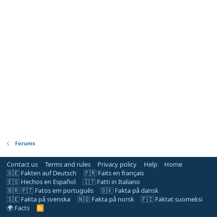
Forums
Contact us
Terms and rules
Privacy policy
Help
Home
🇩🇪 Fakten auf Deutsch
🇫🇷 Faits en français
🇪🇸 Hechos en Español
🇮🇹 Fatti in Italiano
🇧🇷 🇵🇹 Fatos em português
🇩🇰 Fakta på dansk
🇸🇪 Fakta på svenska
🇳🇴 Fakta på norsk
🇫🇮 Faktat suomeksi
🌍 Facts
R
S