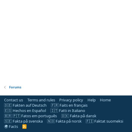
Forums
Contact us
Terms and rules
Privacy policy
Help
Home
🇩🇪 Fakten auf Deutsch
🇫🇷 Faits en français
🇪🇸 Hechos en Español
🇮🇹 Fatti in Italiano
🇧🇷 🇵🇹 Fatos em português
🇩🇰 Fakta på dansk
🇸🇪 Fakta på svenska
🇳🇴 Fakta på norsk
🇫🇮 Faktat suomeksi
🌍 Facts
R
S