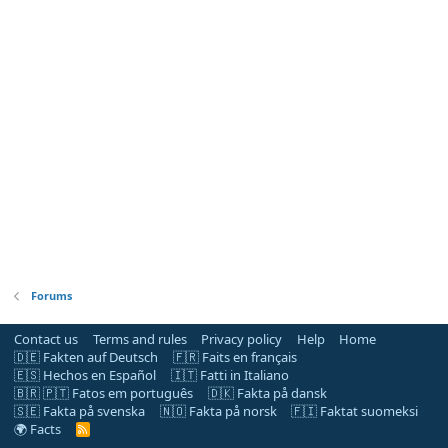
Forums
Contact us
Terms and rules
Privacy policy
Help
Home
🇩🇪 Fakten auf Deutsch
🇫🇷 Faits en français
🇪🇸 Hechos en Español
🇮🇹 Fatti in Italiano
🇧🇷 🇵🇹 Fatos em português
🇩🇰 Fakta på dansk
🇸🇪 Fakta på svenska
🇳🇴 Fakta på norsk
🇫🇮 Faktat suomeksi
🌍 Facts
R
S