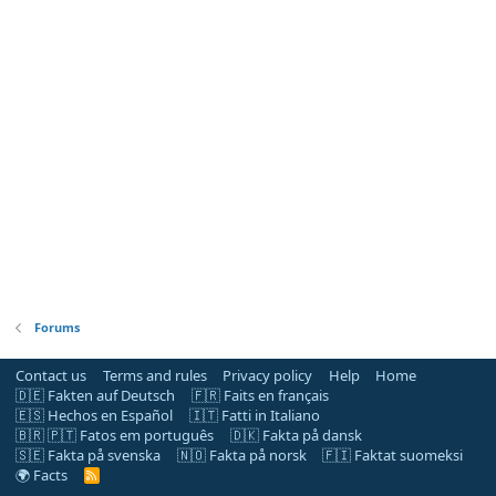
Forums
Contact us
Terms and rules
Privacy policy
Help
Home
🇩🇪 Fakten auf Deutsch
🇫🇷 Faits en français
🇪🇸 Hechos en Español
🇮🇹 Fatti in Italiano
🇧🇷 🇵🇹 Fatos em português
🇩🇰 Fakta på dansk
🇸🇪 Fakta på svenska
🇳🇴 Fakta på norsk
🇫🇮 Faktat suomeksi
🌍 Facts
R
S