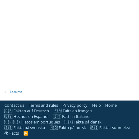
Forums
Contact us
Terms and rules
Privacy policy
Help
Home
🇩🇪 Fakten auf Deutsch
🇫🇷 Faits en français
🇪🇸 Hechos en Español
🇮🇹 Fatti in Italiano
🇧🇷 🇵🇹 Fatos em português
🇩🇰 Fakta på dansk
🇸🇪 Fakta på svenska
🇳🇴 Fakta på norsk
🇫🇮 Faktat suomeksi
🌍 Facts
R
S