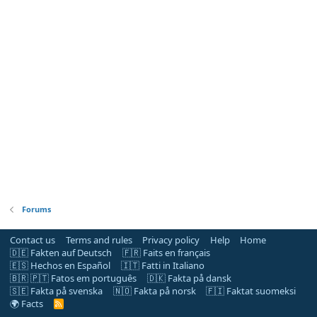
Forums
Contact us
Terms and rules
Privacy policy
Help
Home
🇩🇪 Fakten auf Deutsch
🇫🇷 Faits en français
🇪🇸 Hechos en Español
🇮🇹 Fatti in Italiano
🇧🇷 🇵🇹 Fatos em português
🇩🇰 Fakta på dansk
🇸🇪 Fakta på svenska
🇳🇴 Fakta på norsk
🇫🇮 Faktat suomeksi
🌍 Facts
R
S