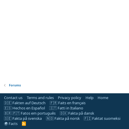
Forums
Contact us
Terms and rules
Privacy policy
Help
Home
🇩🇪 Fakten auf Deutsch
🇫🇷 Faits en français
🇪🇸 Hechos en Español
🇮🇹 Fatti in Italiano
🇧🇷 🇵🇹 Fatos em português
🇩🇰 Fakta på dansk
🇸🇪 Fakta på svenska
🇳🇴 Fakta på norsk
🇫🇮 Faktat suomeksi
🌍 Facts
R
S