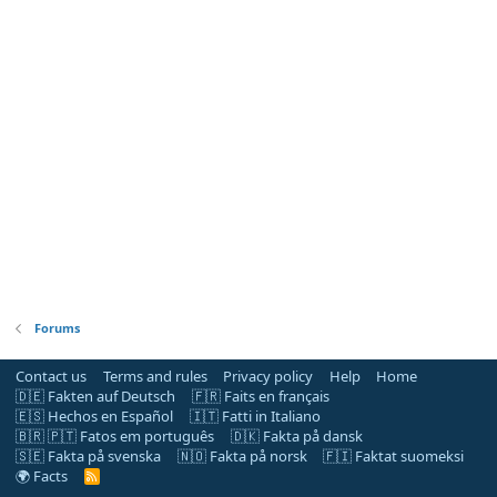
Forums
Contact us
Terms and rules
Privacy policy
Help
Home
🇩🇪 Fakten auf Deutsch
🇫🇷 Faits en français
🇪🇸 Hechos en Español
🇮🇹 Fatti in Italiano
🇧🇷 🇵🇹 Fatos em português
🇩🇰 Fakta på dansk
🇸🇪 Fakta på svenska
🇳🇴 Fakta på norsk
🇫🇮 Faktat suomeksi
🌍 Facts
R
S