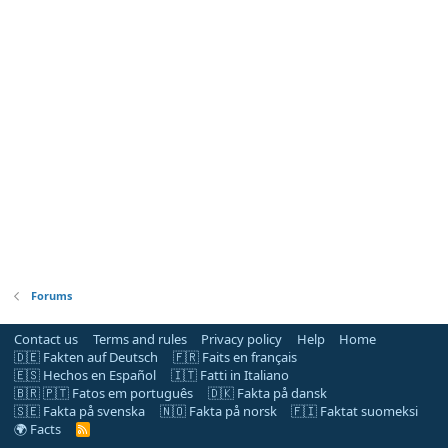
Forums
Contact us
Terms and rules
Privacy policy
Help
Home
🇩🇪 Fakten auf Deutsch
🇫🇷 Faits en français
🇪🇸 Hechos en Español
🇮🇹 Fatti in Italiano
🇧🇷 🇵🇹 Fatos em português
🇩🇰 Fakta på dansk
🇸🇪 Fakta på svenska
🇳🇴 Fakta på norsk
🇫🇮 Faktat suomeksi
🌍 Facts
R
S