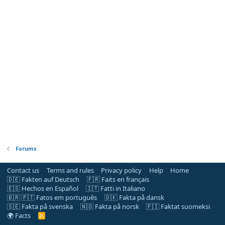
Forums
Contact us
Terms and rules
Privacy policy
Help
Home
🇩🇪 Fakten auf Deutsch
🇫🇷 Faits en français
🇪🇸 Hechos en Español
🇮🇹 Fatti in Italiano
🇧🇷 🇵🇹 Fatos em português
🇩🇰 Fakta på dansk
🇸🇪 Fakta på svenska
🇳🇴 Fakta på norsk
🇫🇮 Faktat suomeksi
🌍 Facts
R
S