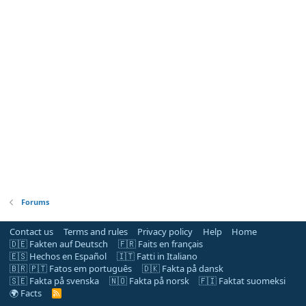
Forums
Contact us
Terms and rules
Privacy policy
Help
Home
🇩🇪 Fakten auf Deutsch
🇫🇷 Faits en français
🇪🇸 Hechos en Español
🇮🇹 Fatti in Italiano
🇧🇷 🇵🇹 Fatos em português
🇩🇰 Fakta på dansk
🇸🇪 Fakta på svenska
🇳🇴 Fakta på norsk
🇫🇮 Faktat suomeksi
🌍 Facts
R
S