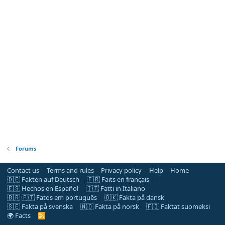
Forums
Contact us
Terms and rules
Privacy policy
Help
Home
🇩🇪 Fakten auf Deutsch
🇫🇷 Faits en français
🇪🇸 Hechos en Español
🇮🇹 Fatti in Italiano
🇧🇷 🇵🇹 Fatos em português
🇩🇰 Fakta på dansk
🇸🇪 Fakta på svenska
🇳🇴 Fakta på norsk
🇫🇮 Faktat suomeksi
🌍 Facts
R
S