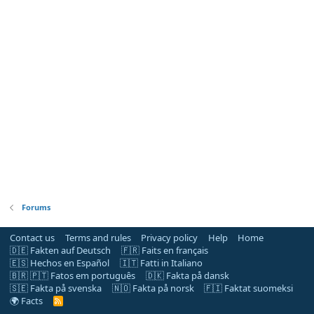
Forums
Contact us
Terms and rules
Privacy policy
Help
Home
🇩🇪 Fakten auf Deutsch
🇫🇷 Faits en français
🇪🇸 Hechos en Español
🇮🇹 Fatti in Italiano
🇧🇷 🇵🇹 Fatos em português
🇩🇰 Fakta på dansk
🇸🇪 Fakta på svenska
🇳🇴 Fakta på norsk
🇫🇮 Faktat suomeksi
🌍 Facts
R
S