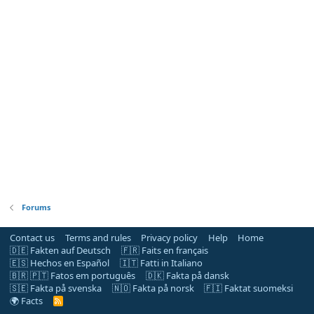
Forums
Contact us
Terms and rules
Privacy policy
Help
Home
🇩🇪 Fakten auf Deutsch
🇫🇷 Faits en français
🇪🇸 Hechos en Español
🇮🇹 Fatti in Italiano
🇧🇷 🇵🇹 Fatos em português
🇩🇰 Fakta på dansk
🇸🇪 Fakta på svenska
🇳🇴 Fakta på norsk
🇫🇮 Faktat suomeksi
🌍 Facts
R
S