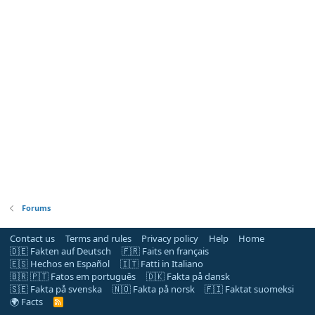
Forums
Contact us
Terms and rules
Privacy policy
Help
Home
🇩🇪 Fakten auf Deutsch
🇫🇷 Faits en français
🇪🇸 Hechos en Español
🇮🇹 Fatti in Italiano
🇧🇷 🇵🇹 Fatos em português
🇩🇰 Fakta på dansk
🇸🇪 Fakta på svenska
🇳🇴 Fakta på norsk
🇫🇮 Faktat suomeksi
🌍 Facts
R
S