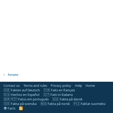
Forums
Contact us
Terms and rules
Privacy policy
Help
Home
🇩🇪 Fakten auf Deutsch
🇫🇷 Faits en français
🇪🇸 Hechos en Español
🇮🇹 Fatti in Italiano
🇧🇷 🇵🇹 Fatos em português
🇩🇰 Fakta på dansk
🇸🇪 Fakta på svenska
🇳🇴 Fakta på norsk
🇫🇮 Faktat suomeksi
🌍 Facts
R
S