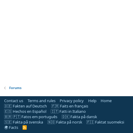
Forums
Contact us
Terms and rules
Privacy policy
Help
Home
🇩🇪 Fakten auf Deutsch
🇫🇷 Faits en français
🇪🇸 Hechos en Español
🇮🇹 Fatti in Italiano
🇧🇷 🇵🇹 Fatos em português
🇩🇰 Fakta på dansk
🇸🇪 Fakta på svenska
🇳🇴 Fakta på norsk
🇫🇮 Faktat suomeksi
🌍 Facts
R
S