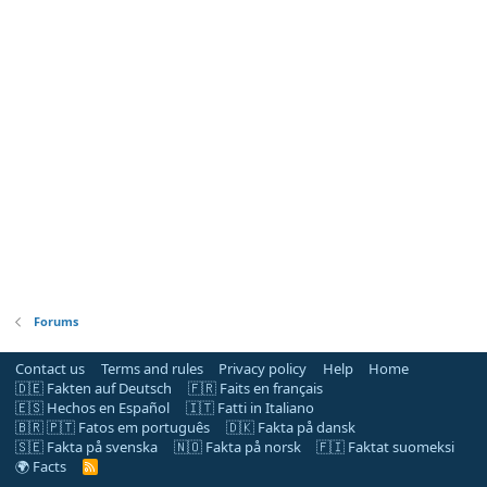
Forums
Contact us
Terms and rules
Privacy policy
Help
Home
🇩🇪 Fakten auf Deutsch
🇫🇷 Faits en français
🇪🇸 Hechos en Español
🇮🇹 Fatti in Italiano
🇧🇷 🇵🇹 Fatos em português
🇩🇰 Fakta på dansk
🇸🇪 Fakta på svenska
🇳🇴 Fakta på norsk
🇫🇮 Faktat suomeksi
🌍 Facts
R
S