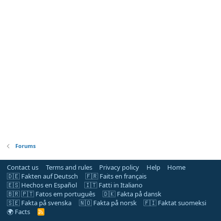
Forums
Contact us
Terms and rules
Privacy policy
Help
Home
🇩🇪 Fakten auf Deutsch
🇫🇷 Faits en français
🇪🇸 Hechos en Español
🇮🇹 Fatti in Italiano
🇧🇷 🇵🇹 Fatos em português
🇩🇰 Fakta på dansk
🇸🇪 Fakta på svenska
🇳🇴 Fakta på norsk
🇫🇮 Faktat suomeksi
🌍 Facts
R
S