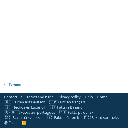
Forums
Contact us
Terms and rules
Privacy policy
Help
Home
🇩🇪 Fakten auf Deutsch
🇫🇷 Faits en français
🇪🇸 Hechos en Español
🇮🇹 Fatti in Italiano
🇧🇷 🇵🇹 Fatos em português
🇩🇰 Fakta på dansk
🇸🇪 Fakta på svenska
🇳🇴 Fakta på norsk
🇫🇮 Faktat suomeksi
🌍 Facts
R
S