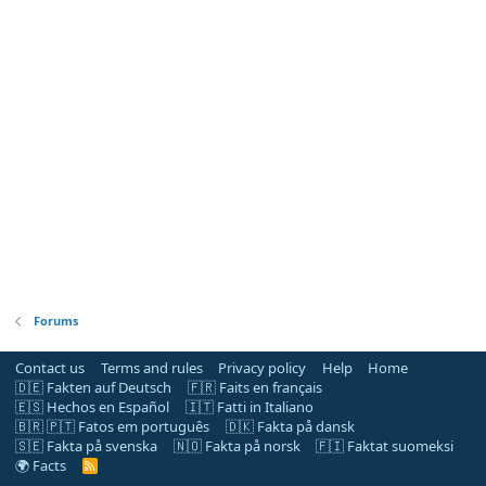
Forums
Contact us
Terms and rules
Privacy policy
Help
Home
🇩🇪 Fakten auf Deutsch
🇫🇷 Faits en français
🇪🇸 Hechos en Español
🇮🇹 Fatti in Italiano
🇧🇷 🇵🇹 Fatos em português
🇩🇰 Fakta på dansk
🇸🇪 Fakta på svenska
🇳🇴 Fakta på norsk
🇫🇮 Faktat suomeksi
🌍 Facts
R
S