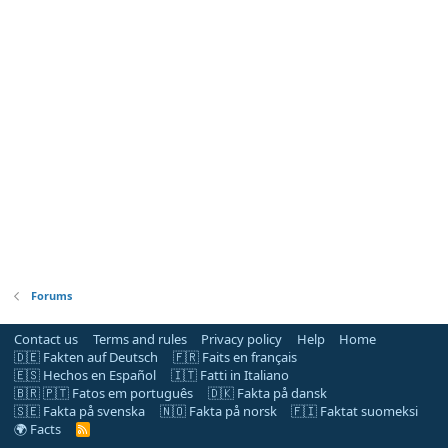
Forums
Contact us
Terms and rules
Privacy policy
Help
Home
🇩🇪 Fakten auf Deutsch
🇫🇷 Faits en français
🇪🇸 Hechos en Español
🇮🇹 Fatti in Italiano
🇧🇷 🇵🇹 Fatos em português
🇩🇰 Fakta på dansk
🇸🇪 Fakta på svenska
🇳🇴 Fakta på norsk
🇫🇮 Faktat suomeksi
🌍 Facts
R
S