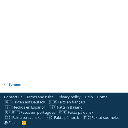
Forums
Contact us
Terms and rules
Privacy policy
Help
Home
🇩🇪 Fakten auf Deutsch
🇫🇷 Faits en français
🇪🇸 Hechos en Español
🇮🇹 Fatti in Italiano
🇧🇷 🇵🇹 Fatos em português
🇩🇰 Fakta på dansk
🇸🇪 Fakta på svenska
🇳🇴 Fakta på norsk
🇫🇮 Faktat suomeksi
🌍 Facts
R
S