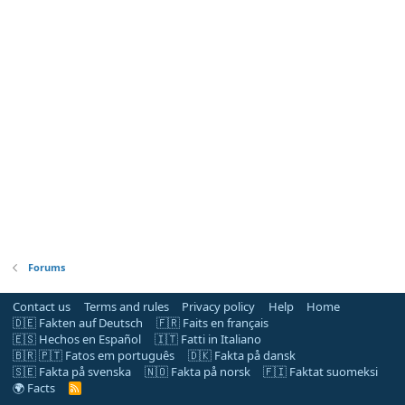
Forums
Contact us
Terms and rules
Privacy policy
Help
Home
🇩🇪 Fakten auf Deutsch
🇫🇷 Faits en français
🇪🇸 Hechos en Español
🇮🇹 Fatti in Italiano
🇧🇷 🇵🇹 Fatos em português
🇩🇰 Fakta på dansk
🇸🇪 Fakta på svenska
🇳🇴 Fakta på norsk
🇫🇮 Faktat suomeksi
🌍 Facts
R
S