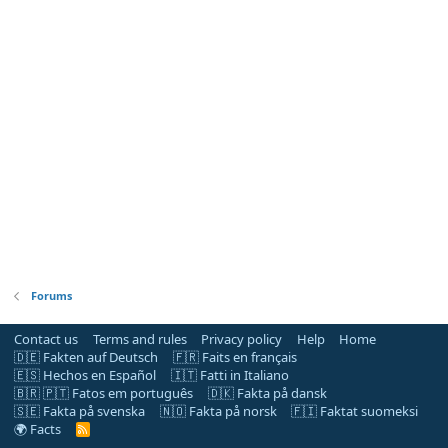
Forums
Contact us
Terms and rules
Privacy policy
Help
Home
🇩🇪 Fakten auf Deutsch
🇫🇷 Faits en français
🇪🇸 Hechos en Español
🇮🇹 Fatti in Italiano
🇧🇷 🇵🇹 Fatos em português
🇩🇰 Fakta på dansk
🇸🇪 Fakta på svenska
🇳🇴 Fakta på norsk
🇫🇮 Faktat suomeksi
🌍 Facts
R
S