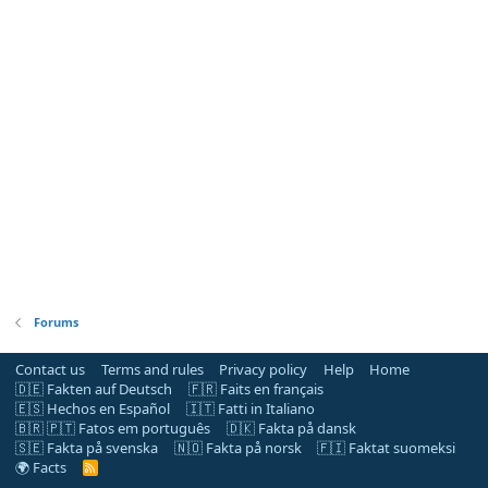
Forums
Contact us
Terms and rules
Privacy policy
Help
Home
🇩🇪 Fakten auf Deutsch
🇫🇷 Faits en français
🇪🇸 Hechos en Español
🇮🇹 Fatti in Italiano
🇧🇷 🇵🇹 Fatos em português
🇩🇰 Fakta på dansk
🇸🇪 Fakta på svenska
🇳🇴 Fakta på norsk
🇫🇮 Faktat suomeksi
🌍 Facts
R
S