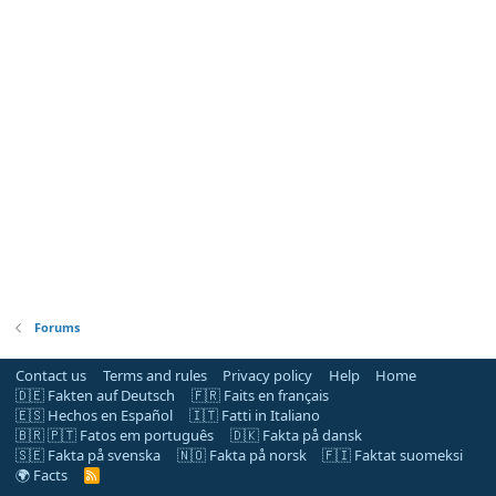
Forums
Contact us
Terms and rules
Privacy policy
Help
Home
🇩🇪 Fakten auf Deutsch
🇫🇷 Faits en français
🇪🇸 Hechos en Español
🇮🇹 Fatti in Italiano
🇧🇷 🇵🇹 Fatos em português
🇩🇰 Fakta på dansk
🇸🇪 Fakta på svenska
🇳🇴 Fakta på norsk
🇫🇮 Faktat suomeksi
🌍 Facts
R
S