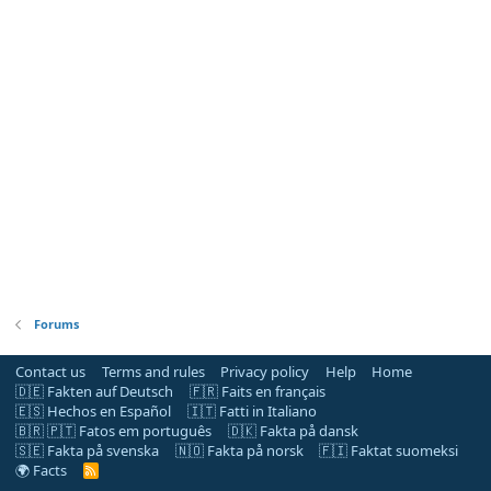
Forums
Contact us
Terms and rules
Privacy policy
Help
Home
🇩🇪 Fakten auf Deutsch
🇫🇷 Faits en français
🇪🇸 Hechos en Español
🇮🇹 Fatti in Italiano
🇧🇷 🇵🇹 Fatos em português
🇩🇰 Fakta på dansk
🇸🇪 Fakta på svenska
🇳🇴 Fakta på norsk
🇫🇮 Faktat suomeksi
🌍 Facts
R
S