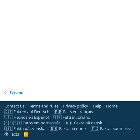
Forums
Contact us
Terms and rules
Privacy policy
Help
Home
🇩🇪 Fakten auf Deutsch
🇫🇷 Faits en français
🇪🇸 Hechos en Español
🇮🇹 Fatti in Italiano
🇧🇷 🇵🇹 Fatos em português
🇩🇰 Fakta på dansk
🇸🇪 Fakta på svenska
🇳🇴 Fakta på norsk
🇫🇮 Faktat suomeksi
🌍 Facts
R
S