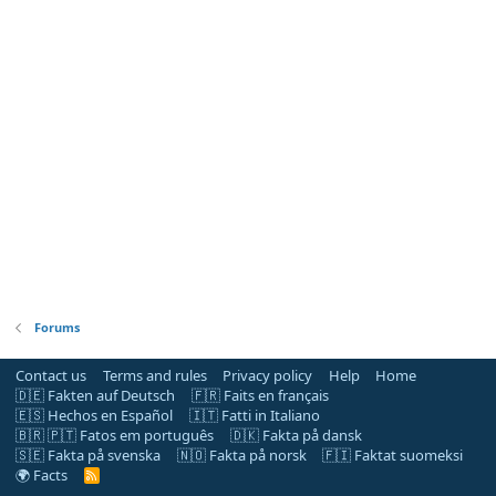
Forums
Contact us
Terms and rules
Privacy policy
Help
Home
🇩🇪 Fakten auf Deutsch
🇫🇷 Faits en français
🇪🇸 Hechos en Español
🇮🇹 Fatti in Italiano
🇧🇷 🇵🇹 Fatos em português
🇩🇰 Fakta på dansk
🇸🇪 Fakta på svenska
🇳🇴 Fakta på norsk
🇫🇮 Faktat suomeksi
🌍 Facts
R
S