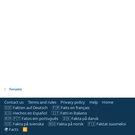
Forums
Contact us
Terms and rules
Privacy policy
Help
Home
🇩🇪 Fakten auf Deutsch
🇫🇷 Faits en français
🇪🇸 Hechos en Español
🇮🇹 Fatti in Italiano
🇧🇷 🇵🇹 Fatos em português
🇩🇰 Fakta på dansk
🇸🇪 Fakta på svenska
🇳🇴 Fakta på norsk
🇫🇮 Faktat suomeksi
🌍 Facts
R
S