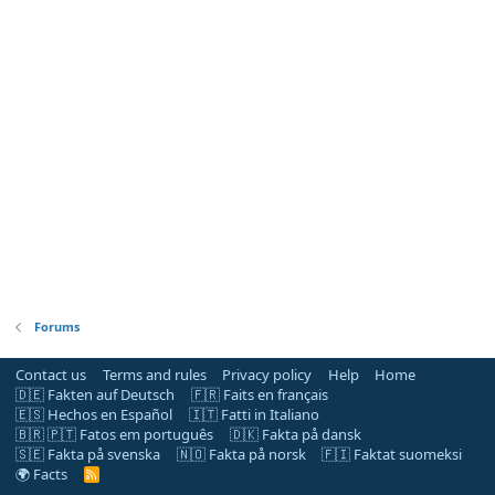
Forums
Contact us
Terms and rules
Privacy policy
Help
Home
🇩🇪 Fakten auf Deutsch
🇫🇷 Faits en français
🇪🇸 Hechos en Español
🇮🇹 Fatti in Italiano
🇧🇷 🇵🇹 Fatos em português
🇩🇰 Fakta på dansk
🇸🇪 Fakta på svenska
🇳🇴 Fakta på norsk
🇫🇮 Faktat suomeksi
🌍 Facts
R
S