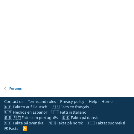
Forums
Contact us
Terms and rules
Privacy policy
Help
Home
🇩🇪 Fakten auf Deutsch
🇫🇷 Faits en français
🇪🇸 Hechos en Español
🇮🇹 Fatti in Italiano
🇧🇷 🇵🇹 Fatos em português
🇩🇰 Fakta på dansk
🇸🇪 Fakta på svenska
🇳🇴 Fakta på norsk
🇫🇮 Faktat suomeksi
🌍 Facts
R
S