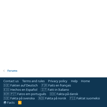
Forums
Contact us
Terms and rules
Privacy policy
Help
Home
🇩🇪 Fakten auf Deutsch
🇫🇷 Faits en français
🇪🇸 Hechos en Español
🇮🇹 Fatti in Italiano
🇧🇷 🇵🇹 Fatos em português
🇩🇰 Fakta på dansk
🇸🇪 Fakta på svenska
🇳🇴 Fakta på norsk
🇫🇮 Faktat suomeksi
🌍 Facts
R
S